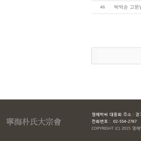
46
박억순 고문