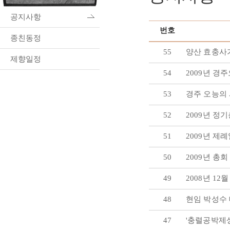
공지사항
번호
종친동정
55
양산 효충사
제향일정
54
2009년 경
53
경주 오능의
52
2009년 정
51
2009년 제
50
2009년 총회
49
2008년 1
48
현임 박성수
47
'충렬공박제