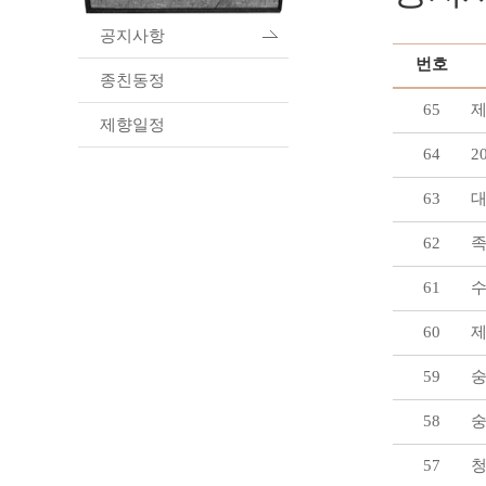
공지사항
번호
종친동정
65
제향일정
64
2
63
대
62
족
61
수
60
제
59
숭
58
숭
57
청