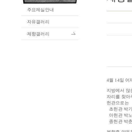
주요제실안내
자유갤러리
제향갤러리
4월 14일 
지방에서 많
자리를 찾아
헌관으로는
초헌관 박기
아헌관 박노
종헌관 박춘
봉향후 양동