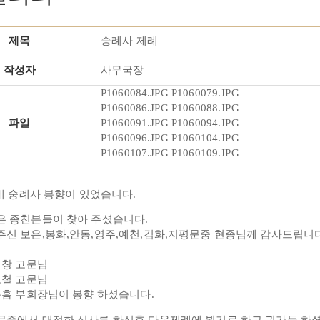
제목
숭례사 제례
작성자
사무국장
P1060084.JPG
P1060079.JPG
P1060086.JPG
P1060088.JPG
파일
P1060091.JPG
P1060094.JPG
P1060096.JPG
P1060104.JPG
P1060107.JPG
P1060109.JPG
어제 숭례사 봉향이 있었습니다.
은 종친분들이 찾아 주셨습니다.
주신 보은,봉화,안동,영주,예천,김화,지평문중 현종님께 감사드립니다
창 고문님
철 고문님
흠 부회장님이 봉향 하셨습니다.
문중에서 대접한 식사를 하신후 다음제례에 뵙기로 하고 귀가들 하