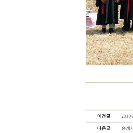
이전글
201
다음글
숭례