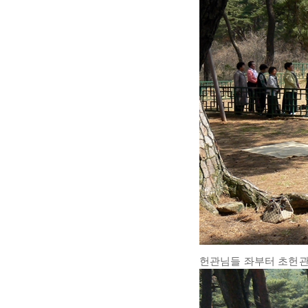
헌관님들 좌부터 초헌관