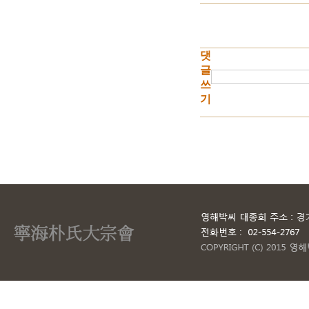
댓
글
쓰
기