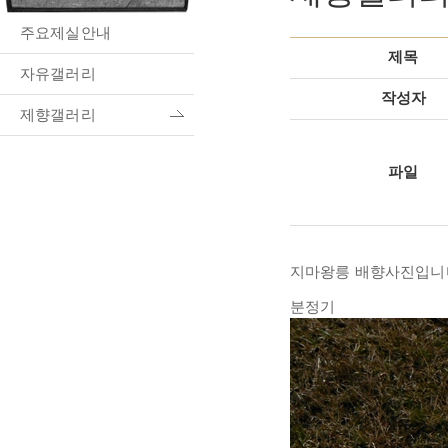
주요제실안내
제목
자유갤러리
작성자
제향갤러리
파일
지마왕릉 배향사진입니
분정기