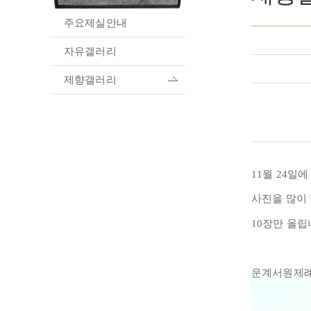
주요제실안내
자유갤러리
제향갤러리
11월 24일
사진을 많이
10장만 올립
운계서원제