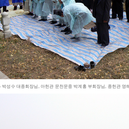
- 박성수 대종회장님, 아헌관 문천문중 박계홍 부회장님, 종헌관 영