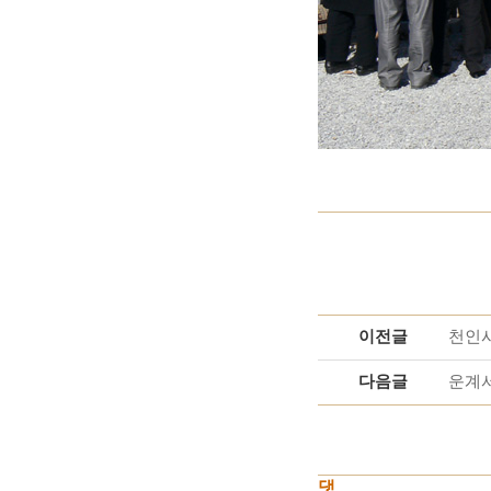
이전글
천인
다음글
운계서
댓