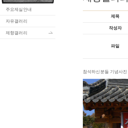
주요제실안내
제목
자유갤러리
작성자
제향갤러리
파일
참석하신분들 기념사진