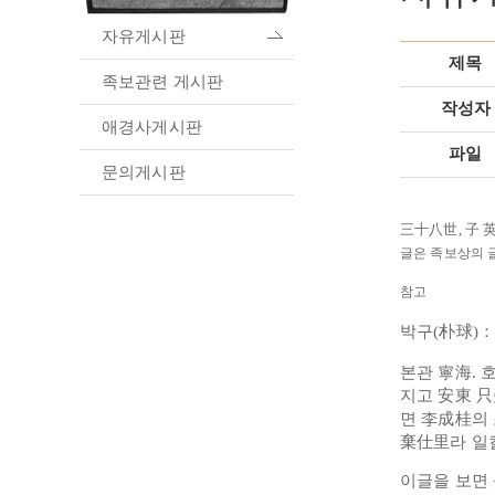
자유게시판
제목
족보관련 게시판
작성자
애경사게시판
파일
문의게시판
三十八世, 
글은 족보상의 
참고
박구(朴球)：
본관 寧海. 
지고 安東 只
면 李成桂의 
棄仕里라 일
이글을 보면