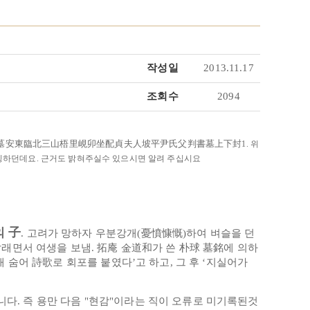
작성일
2013.11.17
조회수
2094
於村墓安東臨北三山梧里峴卯坐配貞夫人坡平尹氏父判書墓上下封
1. 위
칭하던데요. 근거도 밝혀주실수 있으시면 알려 주십시요
의 子
. 고려가 망하자 우분강개(憂憤慷慨)하여 벼슬을 던
래면서 여생을 보냄. 拓庵 金道和가 쓴 朴球 墓銘에 의하
 숨어 詩歌로 회포를 붙였다’고 하고, 그 후 ‘지실어가
. 즉 용만 다음 "현감"이라는 직이 오류로 미기록된것