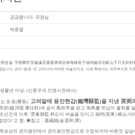
궁금합니다. 국장님
박중열
子 英弼영필, 字殷卿官至龍瀛見麗運將衰自寧海移居于福州臨河北岐山下只失
글입니다. 관지<용영>은 고려시대 어떠한 벼슬인지요. 시제 축에서는 의주부사로 지
생몰년 미상. (신종우의 인명사전에서)
고려말에 용만현감(龍灣縣監)을 지낸 英弼
호는 둔옹(遯翁).
失於(臨河面 棄仕村)에 숨어 鳳松亭을 얽고 魚鳥를 벗삼아 울회를 달
조선건국 이후 ‘雲峯縣監 朴公이 벼슬을 던지고 福州(安東) 岐山 아래
컬었다’고 함. ▣참고：墓碣銘(金道和 撰)
 족보상의 관지용만에서 관지용만현감으로 수정되어야 바른것 같습니다