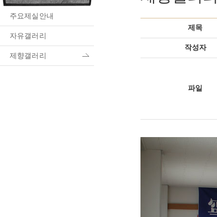
주요제실안내
제목
자유갤러리
작성자
제향갤러리
파일