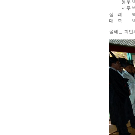
동무 박
서무 박
집 례 
대 축 박하
올해는 회인의