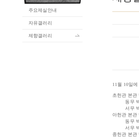
주요제실안내
자유갤러리
제향갤러리
11월 10일
초헌관 본관
동무 박
서무 박
아헌관 본관
동무 박
서무 
종헌관 본관