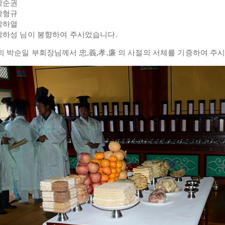
순권
형규
박하열
성 님이 봉향하여 주시었습니다.
 박순일 부회장님께서 忠,義,孝,廉 의 사절의 서체를 기증하여 주