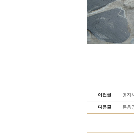
이전글
영지사
다음글
돈옹공