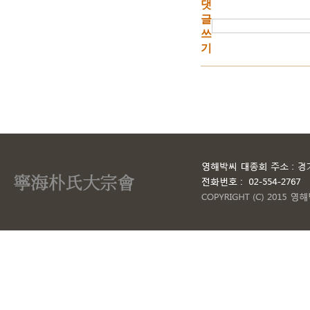
댓
글
쓰
기