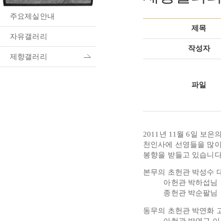
주요제실안내
제목
자유갤러리
작성자
제향갤러리
파일
2011년 11월 6일 보
천인사에 선영들을 많이 
봉향을 받들고 있습니다
본무의 초헌관 박성수
아헌관 박하섭님
종헌관 박순팔님
동무의 초헌관 박연화 
아헌관 박연근 이