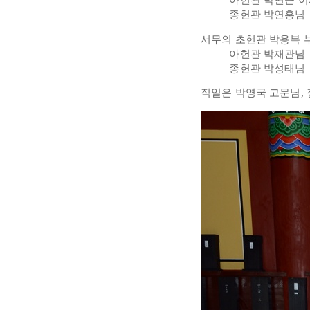
종헌관 박연홍님
서무의 초헌관 박용복 
아헌관 박재관님
종헌관 박성태님
직일은 박영국 고문님,