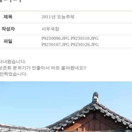
제목
2011년 오능추제
작성자
사무국장
P9230096.JPG
P9230110.JPG
파일
P9230107.JPG
P9230126.JPG
다녀왔습니다.
보존회 분위기가 안좋아서 바로 올라왔네요!!
 안찍었습니다.