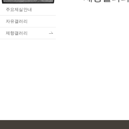
주요제실안내
자유갤러리
제향갤러리