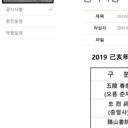
공지사항
제목
201
종친동정
작성자
관리
제향일정
파일